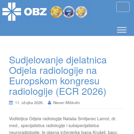
T
o
g
g
l
e
n
Sudjelovanje djelatnica
a
v
Odjela radiologije na
i
Europskom kongresu
g
a
radiologije (ECR 2026)
t
i
11. ožujka 2026.
Neven Miškulin
o
n
Voditeljica Odjela radiologije Nataša Smiljanec Lamot, dr.
med., specijalistica radiologije i subspecijalistica
neuroradiologije, te glavna inženjerka Ivana Krušelj, bacc.