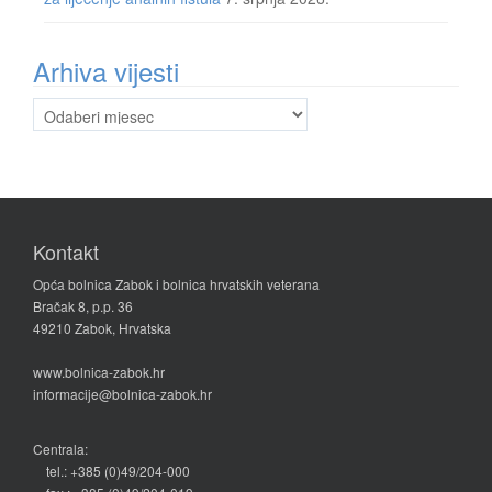
Arhiva vijesti
Arhiva
vijesti
Kontakt
Opća bolnica Zabok i bolnica hrvatskih veterana
Bračak 8, p.p. 36
49210 Zabok, Hrvatska
www.bolnica-zabok.hr
informacije@bolnica-zabok.hr
Centrala:
tel.: +385 (0)49/204-000