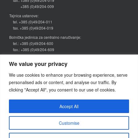
fax.: +385 (0)49/204-019
+385 (0)49/204-009
Tajnica ustanove:
tel. +385 (0)49/204-011
fax. +385 (0)49/204-019
Bolnička jedinica za centralno naručivanje:
tel.: +385 (0)49/204-600
fax.: +385 (0)49/204-609
narucivanje@bolnica-zabok.hr
We value your privacy
Kategorije vijesti
We use cookies to enhance your browsing experience, serve
personalised ads or content, and analyse our traffic. By
Objava
(64)
clicking "Accept All", you consent to our use of cookies.
Pretraživanje
Accept All
Search
for:
Customise