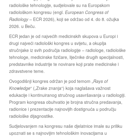
radiološke tehnologije, sudjelovale su na Europskom
radiološkom kongresu (engl.
European Congress of
Radiology
– ECR 2026), koji se održao od 4. do 8. ožujka
2026. u Beču.
ECR jedan je od najvećih medicinskih skupova u Europi i
drugi najveći radiološki kongres u svijetu, a okuplja
stručnjake iz svih područja radiologije – radiologe, radiološke
tehnologe, medicinske fizičare, liječnike drugih specijalnosti,
predstavnike industrije te novinare koji prate medicinske i
zdravstvene teme.
Ovogodišnji kongres održan je pod temom „
Rays of
Knowledge
“ („Zrake znanja“) koja naglašava važnost
edukacije i kontinuiranog stručnog usavršavanja u radiologiji.
Program kongresa obuhvatio je brojna stručna predavanja,
radionice i prezentacije najnovijih dostignuća u području
radiološke dijagnostike.
Sudjelovanjem na kongresu naše djelatnice imale su priliku
upoznati se s najnovijim tehnološkim inovacijama u