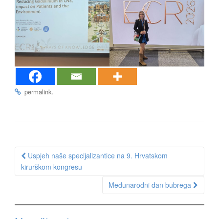
.
permalink
Post
Uspjeh naše specijalizantice na 9. Hrvatskom
navigation
kirurškom kongresu
Međunarodni dan bubrega