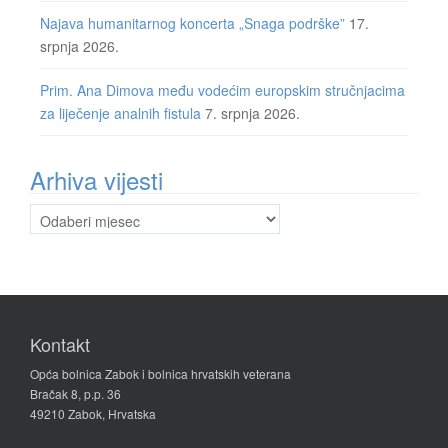
Najava humanitarnog koncerta „Snaga podrške”
17.
srpnja 2026.
Prim. Ana Dimova među vodećim europskim stručnjacima
za liječenje analnih fistula
7. srpnja 2026.
Arhiva vijesti
Arhiva
vijesti
Kontakt
Opća bolnica Zabok i bolnica hrvatskih veterana
Bračak 8, p.p. 36
49210 Zabok, Hrvatska