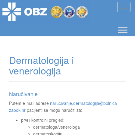
T
o
g
g
l
e
n
Dermatologija i
a
v
venerologija
i
g
a
t
Naručivanje
i
Putem e-mail adrese
narucivanje.dermatologija@bolnica-
o
zabok.hr
pacijenti se mogu naručiti za:
n
prvi i kontrolni pregled:
dermatologa/venerologa
dermatoskopiju