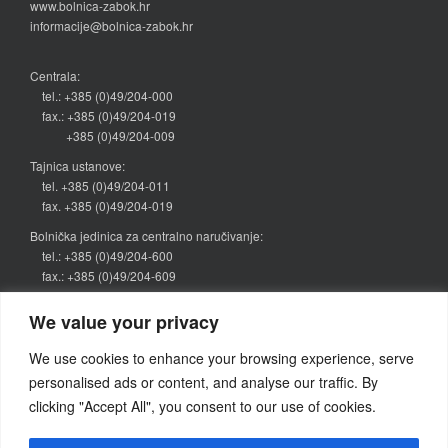
www.bolnica-zabok.hr
informacije@bolnica-zabok.hr
Centrala:
tel.: +385 (0)49/204-000
fax.: +385 (0)49/204-019
+385 (0)49/204-009
Tajnica ustanove:
tel. +385 (0)49/204-011
fax. +385 (0)49/204-019
Bolnička jedinica za centralno naručivanje:
tel.: +385 (0)49/204-600
fax.: +385 (0)49/204-609
narucivanje@bolnica-zabok.hr
We value your privacy
Kategorije vijesti
We use cookies to enhance your browsing experience, serve
personalised ads or content, and analyse our traffic. By
Objava
(64)
clicking "Accept All", you consent to our use of cookies.
Pretraživanje