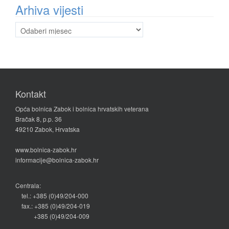
Arhiva vijesti
Arhiva
vijesti
Kontakt
Opća bolnica Zabok i bolnica hrvatskih veterana
Bračak 8, p.p. 36
49210 Zabok, Hrvatska
www.bolnica-zabok.hr
informacije@bolnica-zabok.hr
Centrala:
tel.: +385 (0)49/204-000
fax.: +385 (0)49/204-019
+385 (0)49/204-009