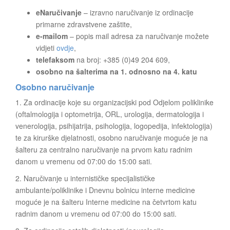
eNaručivanje
– izravno naručivanje iz ordinacije
primarne zdravstvene zaštite,
e-mailom
– popis mail adresa za naručivanje možete
vidjeti
ovdje
,
telefaksom
na broj: +385 (0)49 204 609,
osobno
na šalterima na 1. odnosno na 4. katu
Osobno naručivanje
1. Za ordinacije koje su organizacijski pod Odjelom poliklinike
(oftalmologija i optometrija, ORL, urologija, dermatologija i
venerologija, psihijatrija, psihologija, logopedija, infektologija)
te za kirurške djelatnosti, osobno naručivanje moguće je na
šalteru za centralno naručivanje na prvom katu radnim
danom u vremenu od 07:00 do 15:00 sati.
2. Naručivanje u internističke specijalističke
ambulante/poliklinike i Dnevnu bolnicu interne medicine
moguće je na šalteru Interne medicine na četvrtom katu
radnim danom u vremenu od 07:00 do 15:00 sati.