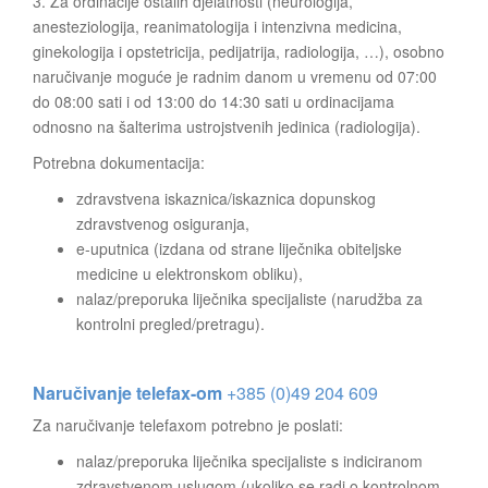
3. Za ordinacije ostalih djelatnosti (neurologija,
anesteziologija, reanimatologija i intenzivna medicina,
ginekologija i opstetricija, pedijatrija, radiologija, …), osobno
naručivanje moguće je radnim danom u vremenu od 07:00
do 08:00 sati i od 13:00 do 14:30 sati u ordinacijama
odnosno na šalterima ustrojstvenih jedinica (radiologija).
Potrebna dokumentacija:
zdravstvena iskaznica/iskaznica dopunskog
zdravstvenog osiguranja,
e-uputnica (izdana od strane liječnika obiteljske
medicine u elektronskom obliku),
nalaz/preporuka liječnika specijaliste (narudžba za
kontrolni pregled/pretragu).
Naručivanje telefax-om
+385 (0)49 204 609
Za naručivanje telefaxom potrebno je poslati:
nalaz/preporuka liječnika specijaliste s indiciranom
zdravstvenom uslugom (ukoliko se radi o kontrolnom