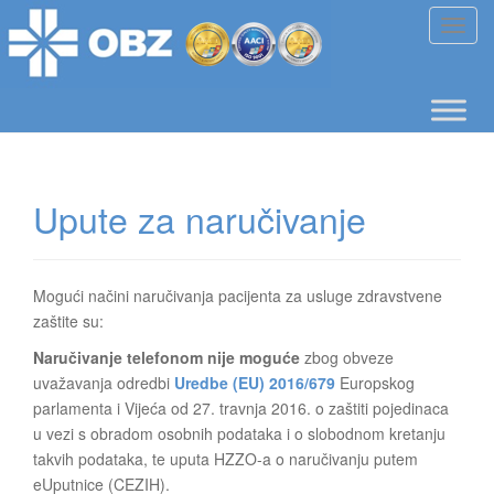
T
o
g
g
l
e
n
Upute za naručivanje
a
v
i
g
Mogući načini naručivanja pacijenta za usluge zdravstvene
a
zaštite su:
t
Naručivanje telefonom nije moguće
zbog obveze
i
uvažavanja odredbi
Uredbe (EU) 2016/679
Europskog
o
parlamenta i Vijeća od 27. travnja 2016. o zaštiti pojedinaca
n
u vezi s obradom osobnih podataka i o slobodnom kretanju
takvih podataka, te uputa HZZO-a o naručivanju putem
eUputnice (CEZIH).