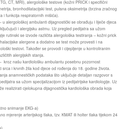
TG, CT, MRI), alergološke testove (kožni PRICK i specifični
metrija, bronhodilatacijski test, pulsna oksimetrija (brzina zračnog
 i funkcija respiratornih mišića).
 u alergološkoj ambulanti dijagnostički se obrađuju i liječe djeca
, uključujući i alergijsku astmu. Uz pregled pedijatra sa užom
gije rutinski se izvode različita alergološka testiranja – kožni prick
 inhalacijske alergene a dodatno se test može provesti i na
gološki testovi. Također se provodi i cijepljenje u kontroliranim
ličitih alergijskih stanja.
 kroz našu kardiološku ambulantu posebnu pozornost
i srca i krvnih žila kod djece od rođenja do 18. godine života.
anja anamnestičkih podataka što uključuje detaljan razgovor s
 pedijatra sa užom specijalizacijom iz pedijatrijske kardiologije. Uz
e realizirati cjelokupna dijagnostička kardiološka obrada koja
atno snimanje EKG-a)
ano mjerenje arterijskog tlaka, tzv. KMAT ili holter tlaka tijekom 24
a)