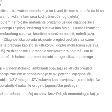
a
stička ultrazvučna metoda koja se izvodi tijekom trudnoće da bi se
tura, funkcija i ritam srca kod jošnerođenog djeteta)
putem nefrološke ambulante pružamo usluge dijagnostike i
a bubrega i cijelog urinarnog sustava kao što su akutne i kronične
mokraćnog sustava, kronične bubrežne bolesti, nefrolitijaza,
r.) Dijagnostička obrada uključuje pregled pedijatra sa užom
gije te pretrage kao što su ultrazvuk i dopler mokraćnog sustava,
US) za dijagnostiku i praćenje vezikoureteralnog refluksa te
bubrežnih bolesti te prema potrebi i druge slikovne pretrage –
a
– U neonatološkoj ambulanti obavljaju se klinički pregledi
ijalizacijom iz neonatologije te svi potrebni dijagnostički
blje (UZV mozga, UZV kukova) kao i savjetovanje roditelja. Na
oratorijski nalazi te druge dijagnostičke pretrage.
čadi porođenoj u našoj ustanovi kroz Odsjek neonatologije koji je