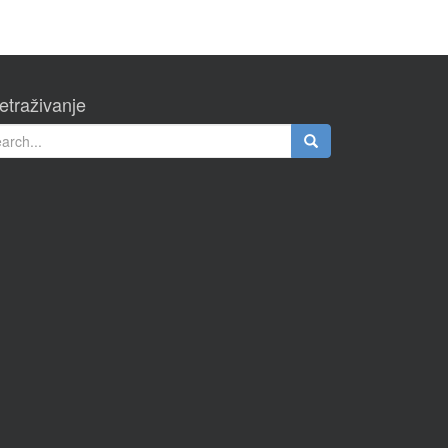
etraživanje
rch