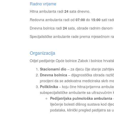
Radno vrijeme
Hitna ambulanta radi
24
sata dnevno.
Redovna ambulanta radi od
07:00
do
15:00
sati ra
Dnevna bolnica radi
24
sata, obrade radnim danom
Specijalističke ambulante rade prema mjesečnom rasp
Organizacija
Odjel pedijatrije Opće bolnice Zabok i bolnice hrvatsk
Stacionarni dio
– za djecu čije stanje zahtijev
Dnevna bolnica
– dijagnostička obrada različ
procijeni da se adekvatna medicinska skrb mo
Poliklinika
– koju čine hitna/prijamna ambulan
subspecijalističke ambulante sa ultrazvučnim
Pedijatrijska pulmološka ambulanta
–
liječenje bolesti dišnog sustava kod d
podataka, klinički pregled pedijatra sa u