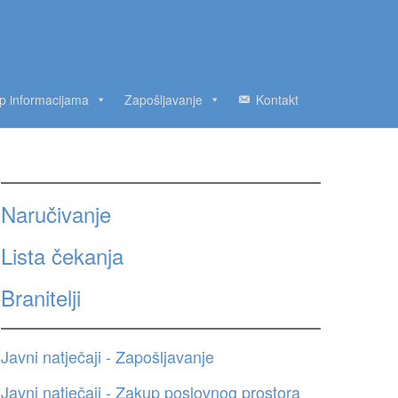
up informacijama
Zapošljavanje
Kontakt
Naručivanje
Lista čekanja
Branitelji
Javni natječaji - Zapošljavanje
Javni natječaji - Zakup poslovnog prostora