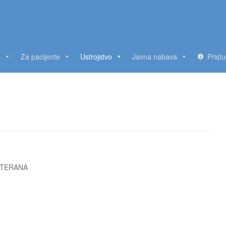
a
Za pacijente
Ustrojstvo
Javna nabava
Prist
ETERANA