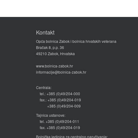
Kontakt
Opća bolnica Zabok i bolnica hrvatskih veterana
Bračak 8, p.p. 36
49210 Zabok, Hrvatska
www.bolnica-zabok.hr
informacije@bolnica-zabok.hr
Centrala:
tel.: +385 (0)49/204-000
fax.: +385 (0)49/204-019
+385 (0)49/204-009
Tajnica ustanove:
tel. +385 (0)49/204-011
fax. +385 (0)49/204-019
Bolnička jedinica za centralno naručivanje: