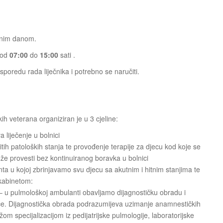
dnim danom.
 od
07:00
do
15:00
sati .
oredu rada liječnika i potrebno se naručiti.
ih veterana organiziran je u 3 cjeline:
a liječenje u bolnici
itih patoloških stanja te provođenje terapije za djecu kod koje se
že provesti bez kontinuiranog boravka u bolnici
ta u kojoj zbrinjavamo svu djecu sa akutnim i hitnim stanjima te
 kabinetom:
 u pulmološkoj ambulanti obavljamo dijagnostičku obradu i
jece. Dijagnostička obrada podrazumijeva uzimanje anamnestičkih
žom specijalizacijom iz pedijatrijske pulmologije, laboratorijske