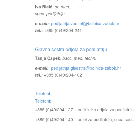
Iva Blaić
, dr. med.,
spec. pedijatrije
e-mail:
pedijatrija.voditelj@bolnica-zabok.hr
tel.:
+385 (0)49/204-241
Glavna sestra odjela za pedijatriju
Tanja Capek
,
bacc. med. techn.
e-mail:
pedijatrija.glsestra@bolnica-zabok.hr
tel.:
+385 (0)49/204-102
Telefoni:
Telefoni:
+385 (0)49/204-127 – poliklinika odjela za pedijatriju
+385 (0)49/204-140 – odjel za pedijatriju, soba sest