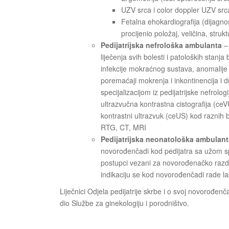
UZV srca i color doppler UZV src
Fetalna ehokardiografija (dijagno
procijenio položaj, veličina, struk
Pedijatrijska nefrološka ambulanta
– 
liječenja svih bolesti i patoloških stanj
infekcije mokraćnog sustava, anomalije 
poremaćaji mokrenja i inkontinencija i d
specijalizacijom iz pedijatrijske nefrolo
ultrazvučna kontrastna cistografija (ceV
kontrastni ultrazvuk (ceUS) kod raznih 
RTG, CT, MRI
Pedijatrijska neonatološka ambulant
novorođenčadi kod pedijatra sa užom spec
postupci vezani za novorođenačko razdo
indikaciju se kod novorođenčadi rade lab
Liječnici Odjela pedijatrije skrbe i o svoj novorođen
dio Službe za ginekologiju i porodništvo.