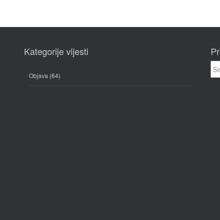
Kategorije vijesti
Pr
Sea
for:
Objava
(64)