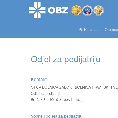
Naslovna
O nam
Odjel za pedijatriju
Kontakt
OPĆA BOLNICA ZABOK I BOLNICA HRVATSKIH V
Odjel za pedijatriju
Bračak 8, 49210 Zabok (1. kat)
Voditelj odjela za pedijatriju