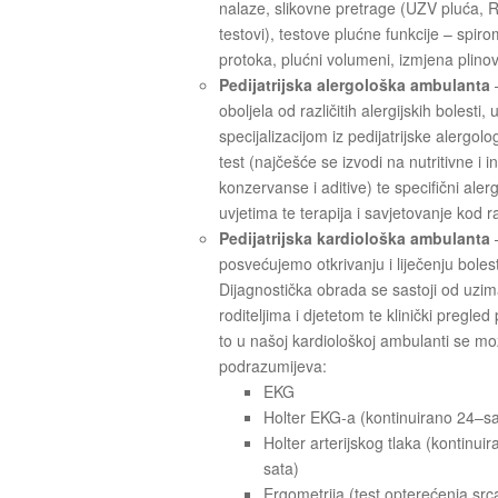
nalaze, slikovne pretrage (UZV pluća, R
testovi), testove plućne funkcije – spiro
protoka, plućni volumeni, izmjena plinova
Pedijatrijska alergološka ambulanta
–
oboljela od različitih alergijskih bolesti
specijalizacijom iz pedijatrijske alergolo
test (najčešće se izvodi na nutritivne i
konzervanse i aditive) te specifični aler
uvjetima te terapija i savjetovanje kod raz
Pedijatrijska kardiološka ambulanta
–
posvećujemo otkrivanju i liječenju bolest
Dijagnostička obrada se sastoji od uzim
roditeljima i djetetom te klinički pregled
to u našoj kardiološkoj ambulanti se mož
podrazumijeva:
EKG
Holter EKG-a (kontinuirano 24–s
Holter arterijskog tlaka (kontinuir
sata)
Ergometrija (test opterećenja src