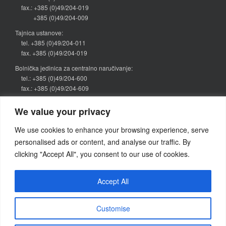
fax.: +385 (0)49/204-019
+385 (0)49/204-009
Tajnica ustanove:
tel. +385 (0)49/204-011
fax. +385 (0)49/204-019
Bolnička jedinica za centralno naručivanje:
tel.: +385 (0)49/204-600
fax.: +385 (0)49/204-609
narucivanje@bolnica-zabok.hr
We value your privacy
Kategorije vijesti
We use cookies to enhance your browsing experience, serve
personalised ads or content, and analyse our traffic. By
Objava
(64)
clicking "Accept All", you consent to our use of cookies.
Pretraživanje
Accept All
Search
for:
Customise