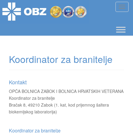
T
o
g
g
l
e
n
Koordinator za branitelje
a
v
i
g
Kontakt
a
t
OPĆA BOLNICA ZABOK I BOLNICA HRVATSKIH VETERANA
i
Koordinator za branitelje
o
Bračak 8, 49210 Zabok (1. kat, kod prijemnog šaltera
n
biokemijskog laboratorija)
Koordinator za branitelje