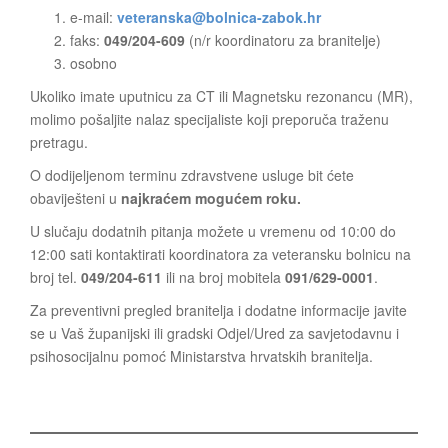
e-mail:
veteranska@bolnica-zabok.hr
faks:
049/204-609
(n/r koordinatoru za branitelje)
osobno
Ukoliko imate uputnicu za CT ili Magnetsku rezonancu (MR),
molimo pošaljite nalaz specijaliste koji preporuča traženu
pretragu.
O dodijeljenom terminu zdravstvene usluge bit ćete
obaviješteni u
najkraćem mogućem roku.
U slučaju dodatnih pitanja možete u vremenu od 10:00 do
12:00 sati kontaktirati koordinatora za veteransku bolnicu na
broj tel.
049/204-611
ili na broj mobitela
091/629-0001
.
Za preventivni pregled branitelja i dodatne informacije javite
se u Vaš županijski ili gradski Odjel/Ured za savjetodavnu i
psihosocijalnu pomoć Ministarstva hrvatskih branitelja.