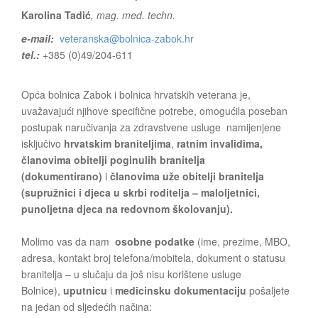
Karolina Tadić
, mag. med. techn.
e-mail:
veteranska@bolnica-zabok.hr
tel.:
+385 (0)49/204-611
Opća bolnica Zabok i bolnica hrvatskih veterana je,
uvažavajući njihove specifične potrebe, omogućila poseban
postupak naručivanja za zdravstvene usluge namijenjene
isključivo
hrvatskim braniteljima
,
ratnim invalidima,
članovima obitelji poginulih branitelja
(dokumentirano)
i
članovima uže obitelji branitelja
(supružnici i djeca u skrbi roditelja – maloljetnici,
punoljetna djeca na redovnom školovanju).
Molimo vas da nam
osobne podatke
(ime, prezime, MBO,
adresa, kontakt broj telefona/mobitela, dokument o statusu
branitelja – u slučaju da još nisu korištene usluge
Bolnice),
uputnicu
i
medicinsku dokumentaciju
pošaljete
na jedan od sljedećih načina: