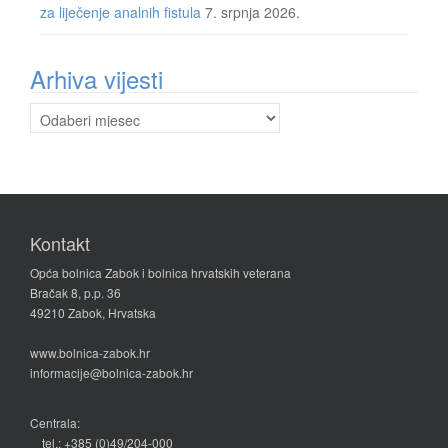
za liječenje analnih fistula
7. srpnja 2026.
Arhiva vijesti
Arhiva
vijesti
Kontakt
Opća bolnica Zabok i bolnica hrvatskih veterana
Bračak 8, p.p. 36
49210 Zabok, Hrvatska
www.bolnica-zabok.hr
informacije@bolnica-zabok.hr
Centrala:
tel.: +385 (0)49/204-000