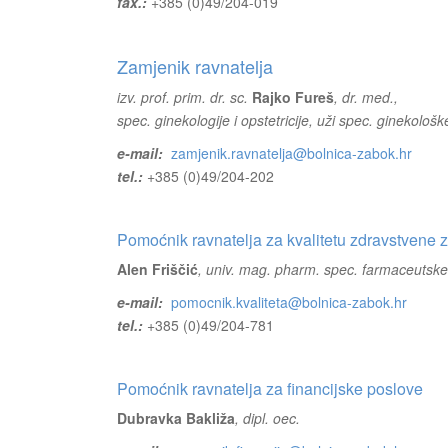
fax.:
+385 (0)49/204-019
Zamjenik ravnatelja
izv. prof. prim. dr. sc.
Rajko Fureš
, dr. med.,
spec. ginekologije i opstetricije, uži spec. ginekološk
e-mail:
zamjenik.ravnatelja@bolnica-zabok.hr
tel.:
+385 (0)49/204-202
Pomoćnik ravnatelja za kvalitetu zdravstvene z
Alen Friščić
, univ. mag. pharm. spec. farmaceutske
e-mail:
pomocnik.kvaliteta@bolnica-zabok.hr
tel.:
+385 (0)49/204-781
Pomoćnik ravnatelja za financijske poslove
Dubravka Bakliža
, dipl. oec.