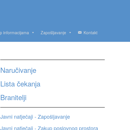
up informacijama
Zapošljavanje
Kontakt
Naručivanje
Lista čekanja
Branitelji
Javni natječaji - Zapošljavanje
Javni natječaji - Zakup poslovnog prostora