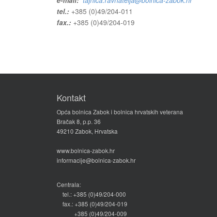
e-mail:
tajnica.ravnatelja@bolnica-zabok.hr
tel.:
+385 (0)49/204-011
fax.:
+385 (0)49/204-019
Kontakt
Opća bolnica Zabok i bolnica hrvatskih veterana
Bračak 8, p.p. 36
49210 Zabok, Hrvatska
www.bolnica-zabok.hr
informacije@bolnica-zabok.hr
Centrala:
tel.: +385 (0)49/204-000
fax.: +385 (0)49/204-019
+385 (0)49/204-009