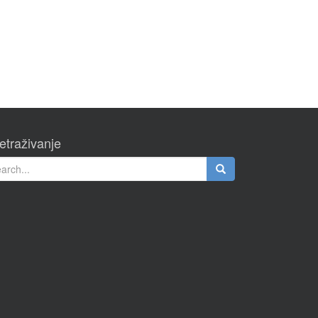
etraživanje
rch