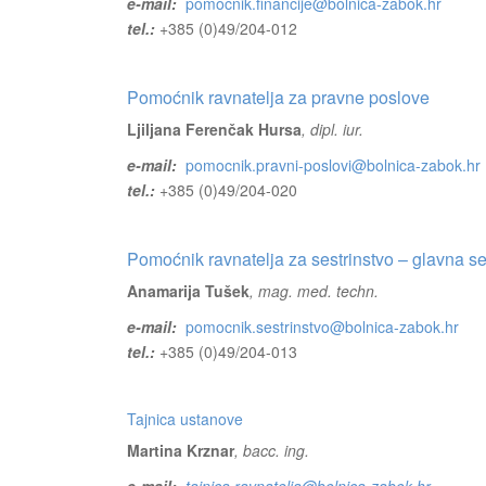
e-mail:
pomocnik.financije@bolnica-zabok.hr
tel.:
+385 (0)49/204-012
Pomoćnik ravnatelja za pravne poslove
Ljiljana Ferenčak Hursa
, dipl. iur.
e-mail:
pomocnik.pravni-poslovi@bolnica-zabok.hr
tel.:
+385 (0)49/204-020
Pomoćnik ravnatelja za sestrinstvo – glavna se
Anamarija Tušek
, mag. med. techn.
e-mail:
pomocnik.sestrinstvo@bolnica-zabok.hr
tel.:
+385 (0)49/204-013
Tajnica ustanove
Martina Krznar
, bacc. ing.