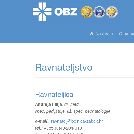
Naslovna
O nam
Ravnateljstvo
Ravnateljica
Andreja Filija
, dr. med.,
spec. pedijatrije, uži spec. neonatologije
e-mail:
ravnatelj@bolnica-zabok.hr
tel.:
+385 (0)49/204-010