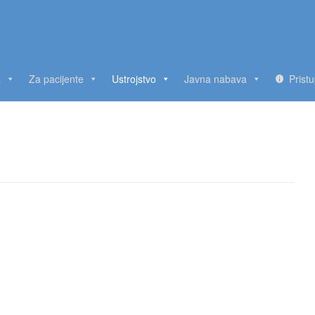
a
Za pacijente
Ustrojstvo
Javna nabava
Prist