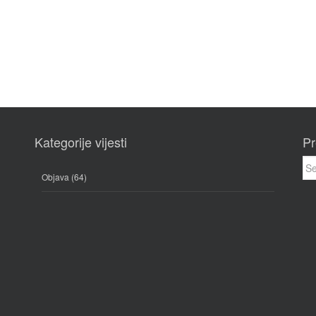
Kategorije vijesti
Pr
Sea
for:
Objava
(64)