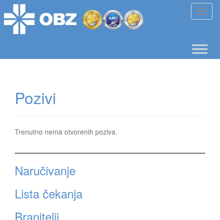
T
o
g
g
l
e
n
Pozivi
a
v
i
g
Trenutno nema otvorenih poziva.
a
t
i
Naručivanje
o
n
Lista čekanja
Branitelji