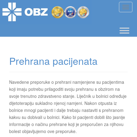
T
o
g
g
l
e
n
Prehrana pacijenata
a
v
i
g
Navedene preporuke o prehrani namjenjene su pacijentima
a
koji imaju potrebu prilagoditi svoju prehranu s obzirom na
t
svoje trenutno zdravstveno stanje. Liječnik u bolnici određuje
i
dijetoterapiju sukladno njenoj namjeni. Nakon otpusta iz
o
bolnice mnogi pacijenti i dalje trebaju nastaviti s prehranom
n
kakvu su dobivali u bolnici. Kako bi pacijenti dobili što jasnije
informacije o načinu prehrane koji je preporučen za njihovu
bolest objavljujemo ove preporuke.