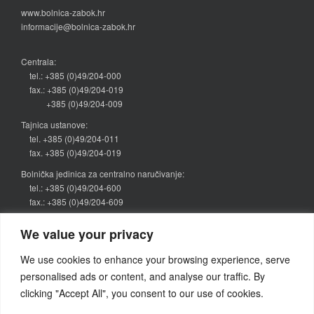
www.bolnica-zabok.hr
informacije@bolnica-zabok.hr
Centrala:
tel.: +385 (0)49/204-000
fax.: +385 (0)49/204-019
+385 (0)49/204-009
Tajnica ustanove:
tel. +385 (0)49/204-011
fax. +385 (0)49/204-019
Bolnička jedinica za centralno naručivanje:
tel.: +385 (0)49/204-600
fax.: +385 (0)49/204-609
narucivanje@bolnica-zabok.hr
We value your privacy
Kategorije vijesti
We use cookies to enhance your browsing experience, serve
personalised ads or content, and analyse our traffic. By
Objava
(64)
clicking "Accept All", you consent to our use of cookies.