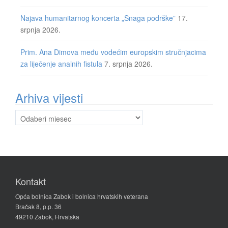
Najava humanitarnog koncerta „Snaga podrške”
17.
srpnja 2026.
Prim. Ana Dimova među vodećim europskim stručnjacima
za liječenje analnih fistula
7. srpnja 2026.
Arhiva vijesti
Arhiva
vijesti
Kontakt
Opća bolnica Zabok i bolnica hrvatskih veterana
Bračak 8, p.p. 36
49210 Zabok, Hrvatska