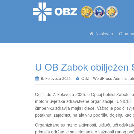
Naslovna
O nam
U OB Zabok obilježen S
6. kolovoza 2025.
OBZ - WordPress Administrat
Od 1. do 7. kolovoza 2025. u Općoj bolnici Zabok i bo
motom Svjetske zdravstvene organizacije i UNICEF-a,
čimbeniku zdravlja majki i djece. Važno je podići svij
potaknuti zajednicu na aktivnu podršku dojenju kao 
Organizirane su razne aktivnosti, uključujući edukativ
primalja održao je savjetovanja o važnosti ranog po