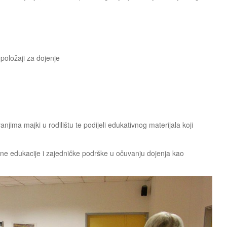
 položaji za dojenje
jima majki u rodilištu te podijeli edukativnog materijala koji
avne edukacije i zajedničke podrške u očuvanju dojenja kao