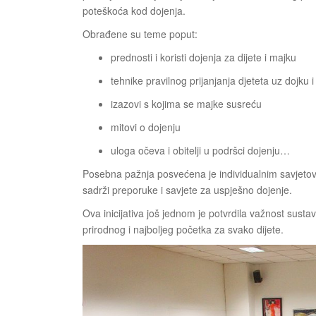
poteškoća kod dojenja.
Obrađene su teme poput:
prednosti i koristi dojenja za dijete i majku
tehnike pravilnog prijanjanja djeteta uz dojku i
izazovi s kojima se majke susreću
mitovi o dojenju
uloga očeva i obitelji u podršci dojenju…
Posebna pažnja posvećena je individualnim savjetovan
sadrži preporuke i savjete za uspješno dojenje.
Ova inicijativa još jednom je potvrdila važnost sust
prirodnog i najboljeg početka za svako dijete.