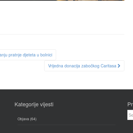
ju pratnje djeteta u bolnici
Vrijedna donacija zabočkog Caritasa
Kategorije vijesti
Pr
Sea
for:
Objava
(64)