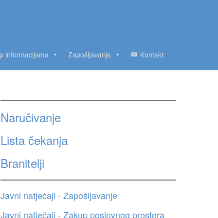
up informacijama
Zapošljavanje
Kontakt
Naručivanje
Lista čekanja
Branitelji
Javni natječaji - Zapošljavanje
Javni natječaji - Zakup poslovnog prostora