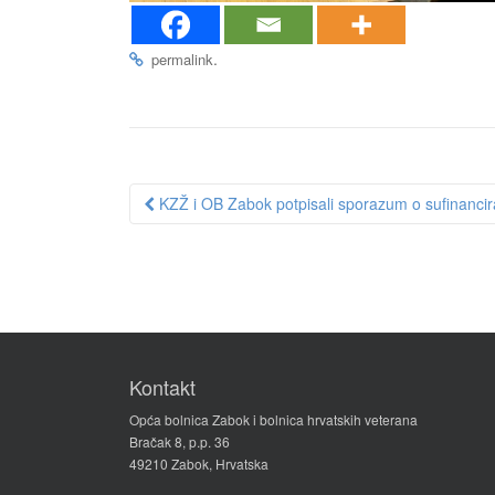
.
permalink
Post
KZŽ i OB Zabok potpisali sporazum o sufinanciran
navigation
Kontakt
Opća bolnica Zabok i bolnica hrvatskih veterana
Bračak 8, p.p. 36
49210 Zabok, Hrvatska