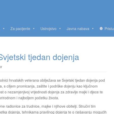
a
Za pacijente
Ustrojstvo
Javna nabava
Prist
vjetski tjedan dojenja
or
lnici hrvatskih veterana obilježava se Svjetski tjedan dojenja pod
 s ciljem promicanja, zaštite i podrške dojenju kao ključnom
est o nezamjenjivoj vrijednosti dojenja za zdravlje majki i djece te
prirodnom i najboljem početku života.
ne radionice za trudnice, majke i njihove obitelji. Stručni tim
četka dojenja, tehnikama pravilnog dojenja te o rješavanju mogućih