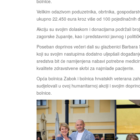
bolnice.
Velikim odazivom poduzetnika, obrtnika, gospodarstveni
ukupno 22.450 eura kroz više od 100 pojedinačnih d
Akciju su svojim dolaskom i donacijama podržali brojn
zagorske županije, kao i predstavnici javnog i politič
Poseban doprinos večeri dali su glazbenici Barbara
koji su svojim nastupima dodatno uljepšali događanje 
sredstva bit će namijenjena nabavi potrebne medicins
kvalitete zdravstvene skrbi za najmlađe pacijente.
Opća bolnica Zabok i bolnica hrvatskih veterana zah
sudjelovali u ovoj humanitarnoj akciji i svojim dopr
bolnice.