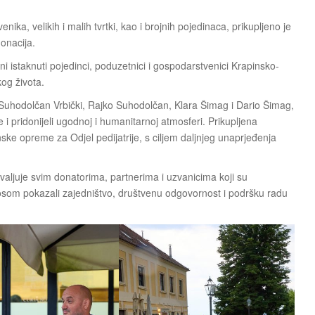
ka, velikih i malih tvrtki, kao i brojnih pojedinaca, prikupljeno je
onacija.
i istaknuti pojedinci, poduzetnici i gospodarstvenici Krapinsko-
kog života.
 Suhodolčan Vrbički, Rajko Suhodolčan, Klara Šimag i Dario Šimag,
i pridonijeli ugodnoj i humanitarnoj atmosferi. Prikupljena
ke opreme za Odjel pedijatrije, s ciljem daljnjeg unaprjeđenja
valjuje svim donatorima, partnerima i uzvanicima koji su
inosom pokazali zajedništvo, društvenu odgovornost i podršku radu