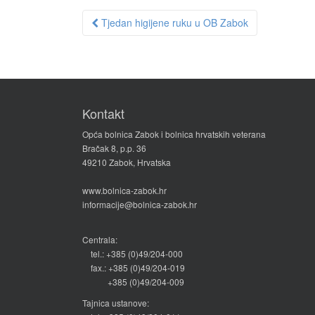
Post
Tjedan higijene ruku u OB Zabok
navigation
Kontakt
Opća bolnica Zabok i bolnica hrvatskih veterana
Bračak 8, p.p. 36
49210 Zabok, Hrvatska
www.bolnica-zabok.hr
informacije@bolnica-zabok.hr
Centrala:
tel.: +385 (0)49/204-000
fax.: +385 (0)49/204-019
+385 (0)49/204-009
Tajnica ustanove: