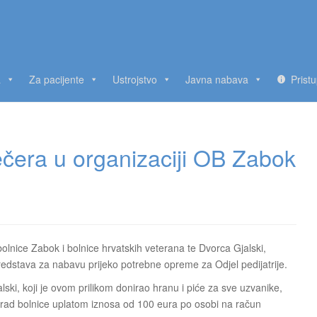
a
Za pacijente
Ustrojstvo
Javna nabava
Prist
čera u organizaciji OB Zabok
olnice Zabok i bolnice hrvatskih veterana te Dvorca Gjalski,
redstava za nabavu prijeko potrebne opreme za Odjel pedijatrije.
ki, koji je ovom prilikom donirao hranu i piće za sve uzvanike,
 rad bolnice uplatom iznosa od 100 eura po osobi na račun