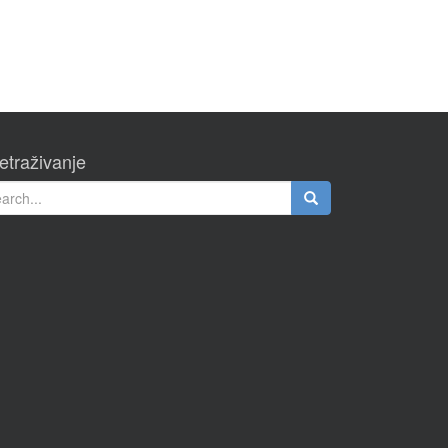
etraživanje
rch