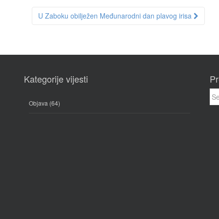
U Zaboku obilježen Međunarodni dan plavog irisa
Kategorije vijesti
Pr
Sea
for:
Objava
(64)