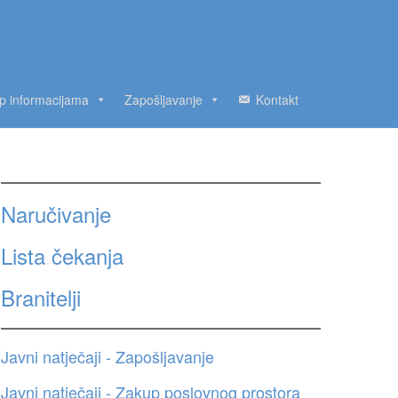
up informacijama
Zapošljavanje
Kontakt
Naručivanje
Lista čekanja
Branitelji
Javni natječaji - Zapošljavanje
Javni natječaji - Zakup poslovnog prostora