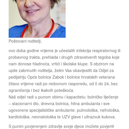
Poštovani roditelji,
ovo doba godine vrijeme je učestalih infekcija respiratornog ili
probavnog trakta, prehlada i drugih zdravstvenih tegoba koje
nam donose hladnoća, vrtići i školske klupe. S obzirom na
upite zabrinutih roditelja, želim Vas obavijestiti da Odjel za
pedijatriju Opće bolnice Zabok i bolnice hrvatskih veterana
čitavo vrijeme radi po redovnom rasporedu, od 0 do 24, bez
ograničenja i bez ikakvih poteškoća.
Naš odjel radi u punom obimu i kapacitetu: bolničko liječenje
– stacionarni dio, dnevna bolnica, hitna ambulanta i sve
ugovorene specijalističke ambulante: pulmološka, nefrološka,
kardiološka, neonatološka te UZV glave i ultrazvuk kukova.
S punim povjerenjem zdravlje svoje djece možete povjeriti