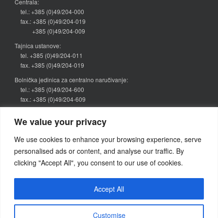
Centrala:
tel.: +385 (0)49/204-000
fax.: +385 (0)49/204-019
+385 (0)49/204-009
Tajnica ustanove:
tel. +385 (0)49/204-011
fax. +385 (0)49/204-019
Bolnička jedinica za centralno naručivanje:
tel.: +385 (0)49/204-600
fax.: +385 (0)49/204-609
narucivanje@bolnica-zabok.hr
We value your privacy
Kategorije vijesti
We use cookies to enhance your browsing experience, serve
personalised ads or content, and analyse our traffic. By
Objava
(64)
clicking "Accept All", you consent to our use of cookies.
Pretraživanje
Accept All
Search
for:
Customise