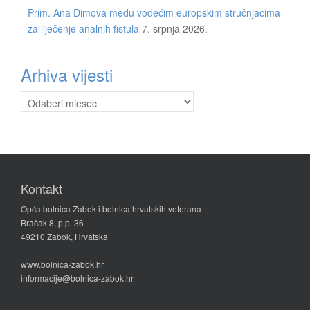
Prim. Ana Dimova među vodećim europskim stručnjacima
za liječenje analnih fistula
7. srpnja 2026.
Arhiva vijesti
Arhiva
vijesti
Kontakt
Opća bolnica Zabok i bolnica hrvatskih veterana
Bračak 8, p.p. 36
49210 Zabok, Hrvatska
www.bolnica-zabok.hr
informacije@bolnica-zabok.hr