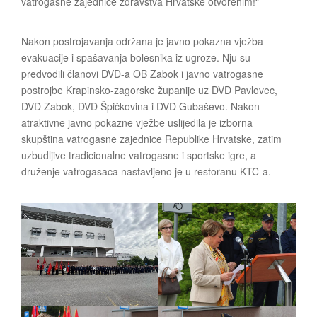
vatrogasne zajednice zdravstva Hrvatske otvorenim!“
Nakon postrojavanja održana je javno pokazna vježba
evakuacije i spašavanja bolesnika iz ugroze. Nju su
predvodili članovi DVD-a OB Zabok i javno vatrogasne
postrojbe Krapinsko-zagorske županije uz DVD Pavlovec,
DVD Zabok, DVD Špičkovina i DVD Gubaševo. Nakon
atraktivne javno pokazne vježbe uslijedila je izborna
skupština vatrogasne zajednice Republike Hrvatske, zatim
uzbudljive tradicionalne vatrogasne i sportske igre, a
druženje vatrogasaca nastavljeno je u restoranu KTC-a.