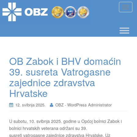
T
o
g
g
l
e
n
OB Zabok i BHV domaćin
a
v
39. susreta Vatrogasne
i
zajednice zdravstva
g
a
Hrvatske
t
i
12. svibnja 2025.
OBZ - WordPress Administrator
o
n
U subotu, 10. svibnja 2025. godine u Općoj bolnici Zabok i
bolnici hrvatskih veterana održani su 39.
susreti vatrogasne zajednice zdravstva Hrvatske. Uz