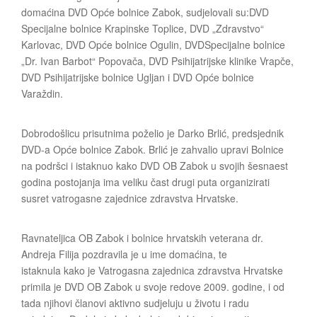
domaćina DVD Opće bolnice Zabok, sudjelovali su:DVD
Specijalne bolnice Krapinske Toplice, DVD „Zdravstvo“
Karlovac, DVD Opće bolnice Ogulin, DVDSpecijalne bolnice
„Dr. Ivan Barbot“ Popovača, DVD Psihijatrijske klinike Vrapče,
DVD Psihijatrijske bolnice Ugljan i DVD Opće bolnice
Varaždin.
Dobrodošlicu prisutnima poželio je Darko Brlić, predsjednik
DVD-a Opće bolnice Zabok. Brlić je zahvalio upravi Bolnice
na podršci i istaknuo kako DVD OB Zabok u svojih šesnaest
godina postojanja ima veliku čast drugi puta organizirati
susret vatrogasne zajednice zdravstva Hrvatske.
Ravnateljica OB Zabok i bolnice hrvatskih veterana dr.
Andreja Filija pozdravila je u ime domaćina, te
istaknula kako je Vatrogasna zajednica zdravstva Hrvatske
primila je DVD OB Zabok u svoje redove 2009. godine, i od
tada njihovi članovi aktivno sudjeluju u životu i radu