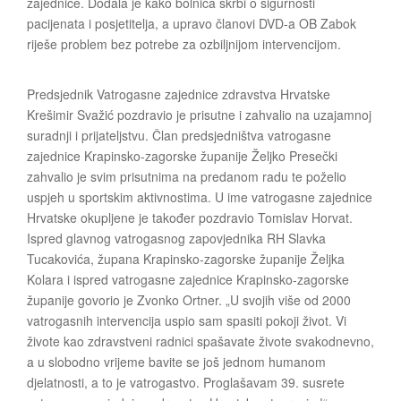
zajednice. Dodala je kako bolnica skrbi o sigurnosti
pacijenata i posjetitelja, a upravo članovi DVD-a OB Zabok
riješe problem bez potrebe za ozbiljnijom intervencijom.
Predsjednik Vatrogasne zajednice zdravstva Hrvatske
Krešimir Svažić pozdravio je prisutne i zahvalio na uzajamnoj
suradnji i prijateljstvu. Član predsjedništva vatrogasne
zajednice Krapinsko-zagorske županije Željko Presečki
zahvalio je svim prisutnima na predanom radu te poželio
uspjeh u sportskim aktivnostima. U ime vatrogasne zajednice
Hrvatske okupljene je također pozdravio Tomislav Horvat.
Ispred glavnog vatrogasnog zapovjednika RH Slavka
Tucakovića, župana Krapinsko-zagorske županije Željka
Kolara i ispred vatrogasne zajednice Krapinsko-zagorske
županije govorio je Zvonko Ortner. „U svojih više od 2000
vatrogasnih intervencija uspio sam spasiti pokoji život. Vi
živote kao zdravstveni radnici spašavate živote svakodnevno,
a u slobodno vrijeme bavite se još jednom humanom
djelatnosti, a to je vatrogastvo. Proglašavam 39. susrete