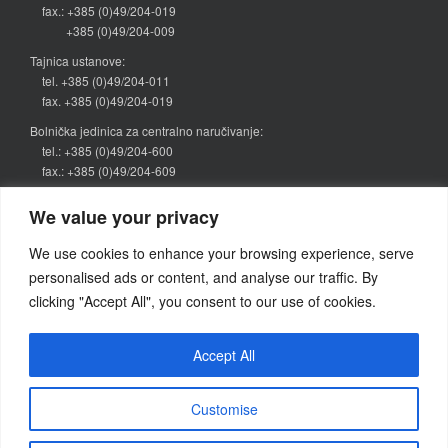
fax.: +385 (0)49/204-019
+385 (0)49/204-009
Tajnica ustanove:
tel. +385 (0)49/204-011
fax. +385 (0)49/204-019
Bolnička jedinica za centralno naručivanje:
tel.: +385 (0)49/204-600
fax.: +385 (0)49/204-609
narucivanje@bolnica-zabok.hr
We value your privacy
Kategorije vijesti
We use cookies to enhance your browsing experience, serve
personalised ads or content, and analyse our traffic. By
Objava
(64)
clicking "Accept All", you consent to our use of cookies.
Pretraživanje
Accept All
Search
for:
Customise