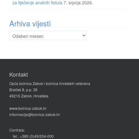
za liječenje analnih fistula
7. srpnja 2026.
Arhiva vijesti
Arhiva
vijesti
Kontakt
Opća bolnica Zabok i bolnica hrvatskih veterana
Bračak 8, p.p. 36
49210 Zabok, Hrvatska
www.bolnica-zabok.hr
informacije@bolnica-zabok.hr
Centrala:
tel.: +385 (0)49/204-000